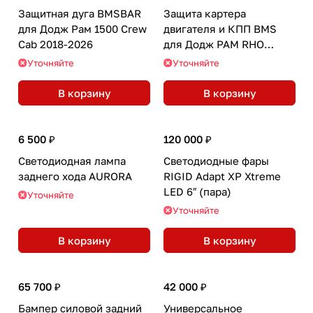
Защитная дуга BMSBAR
Защита картера
для Додж Рам 1500 Crew
двигателя и КПП BMS
Cab 2018-2026
для Додж РАМ RHO
2024-2026
Уточняйте
Уточняйте
В корзину
В корзину
6 500 ₽
120 000 ₽
Cветодиодная лампа
Светодиодные фары
заднего хода AURORA
RIGID Adapt XP Xtreme
LED 6″ (пара)
Уточняйте
Уточняйте
В корзину
В корзину
65 700 ₽
42 000 ₽
Бампер силовой задний
Универсальное