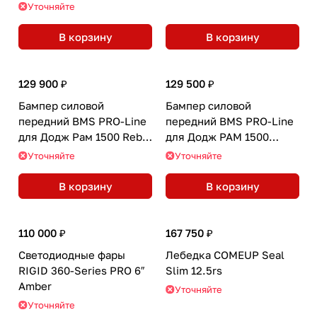
Уточняйте
В корзину
В корзину
129 900 ₽
129 500 ₽
Бампер силовой
Бампер силовой
передний BMS PRO-Line
передний BMS PRO-Line
для Додж Рам 1500 Rebel
для Додж РАМ 1500
2024-2026
2024-2026
Уточняйте
Уточняйте
В корзину
В корзину
110 000 ₽
167 750 ₽
Светодиодные фары
Лебедка COMEUP Seal
RIGID 360-Series PRO 6″
Slim 12.5rs
Amber
Уточняйте
Уточняйте