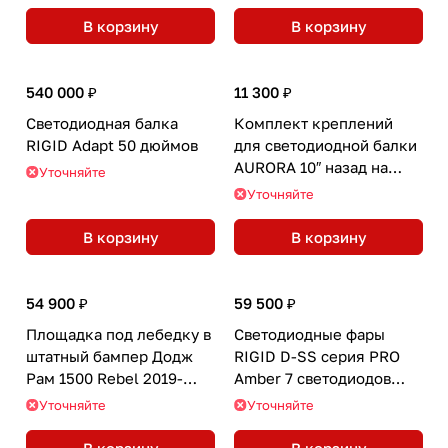
В корзину
В корзину
540 000 ₽
11 300 ₽
Светодиодная балка
Комплект креплений
RIGID Adapt 50 дюймов
для светодиодной балки
AURORA 10″ назад на
Уточняйте
дугу BMSBAR
Уточняйте
В корзину
В корзину
54 900 ₽
59 500 ₽
Площадка под лебедку в
Светодиодные фары
штатный бампер Додж
RIGID D-SS серия PRO
Рам 1500 Rebel 2019-
Amber 7 светодиодов
2024
(пара)
Уточняйте
Уточняйте
В корзину
В корзину