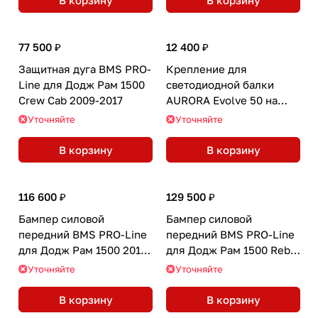
77 500 ₽
12 400 ₽
Защитная дуга BMS PRO-
Крепление для
Line для Додж Рам 1500
светодиодной балки
Crew Cab 2009-2017
AURORA Evolve 50 на
дугу BMSBAR
Уточняйте
Уточняйте
В корзину
В корзину
116 600 ₽
129 500 ₽
Бампер силовой
Бампер силовой
передний BMS PRO-Line
передний BMS PRO-Line
для Додж Рам 1500 2019-
для Додж Рам 1500 Rebel
2024
2019-2024
Уточняйте
Уточняйте
В корзину
В корзину