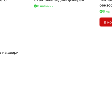
бензо
В наличии
В нал
В к
 на двери