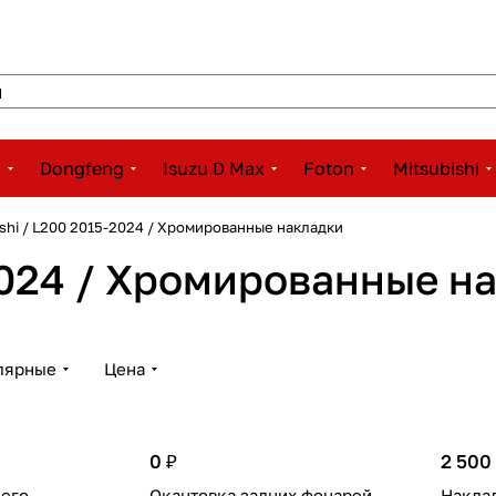
x
Dongfeng
Isuzu D Max
Foton
Mitsubishi
ishi / L200 2015-2024 / Хромированные накладки
-2024 / Хромированные н
лярные
Цена
0 ₽
2 500
него
Окантовка задних фонарей
Накла