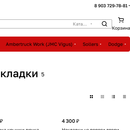
8 903 729-78-81
Каталог
Корзина
Ambertruck Work (JMC Vigus)
Sollers
Dodge
акладки
5
 ₽
4 300 ₽
дка крышки лючка
Накладки на пороги двери