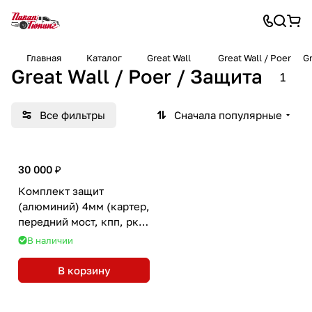
Главная
Каталог
Great Wall
Great Wall / Poer
Gr
Great Wall / Poer / Защита
1
Все фильтры
Сначала популярные
30 000 ₽
Комплект защит
(алюминий) 4мм (картер,
передний мост, кпп, рк)
для Poer 2.0 TD АКПП
В наличии
В корзину