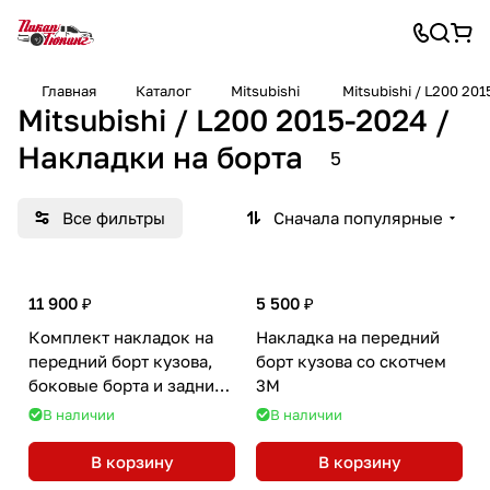
Главная
Каталог
Mitsubishi
Mitsubishi / L200 20
Mitsubishi / L200 2015-2024 /
Накладки на борта
5
Все фильтры
Сначала популярные
11 900 ₽
5 500 ₽
Комплект накладок на
Накладка на передний
передний борт кузова,
борт кузова со скотчем
боковые борта и задний
3М
откидной борт со
В наличии
В наличии
скотчем 3М
В корзину
В корзину