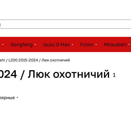
x
Dongfeng
Isuzu D Max
Foton
Mitsubishi
ishi / L200 2015-2024 / Люк охотничий
2024 / Люк охотничий
1
лярные