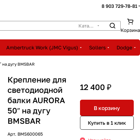
8 903 729-78-81
Каталог
Корзина
Ambertruck Work (JMC Vigus)
Sollers
Dodge
″ на дугу BMSBAR
Крепление для
12 400 ₽
светодиодной
балки AURORA
В корзину
50″ на дугу
BMSBAR
Купить в 1 клик
Арт.
BMS600065