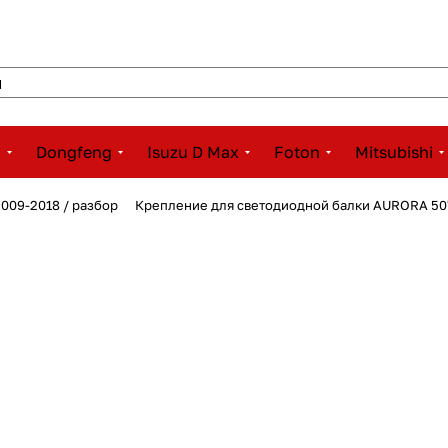
x
Dongfeng
Isuzu D Max
Foton
Mitsubishi
2009-2018 / разбор
Крепление для светодиодной балки AURORA 50