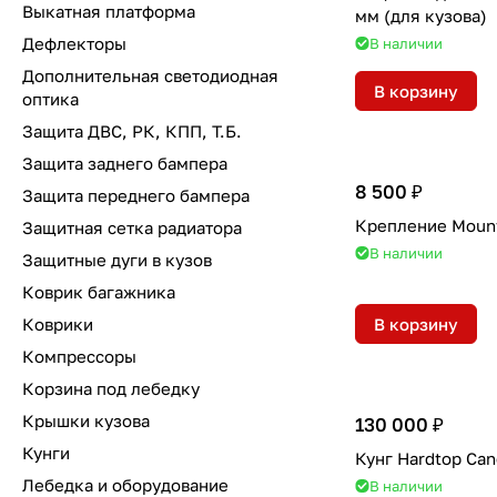
Выкатная платформа
мм (для кузова)
Дефлекторы
В наличии
Дополнительная светодиодная
В корзину
оптика
Защита ДВС, РК, КПП, Т.Б.
Защита заднего бампера
8 500 ₽
Защита переднего бампера
Крепление Mount
Защитная сетка радиатора
В наличии
Защитные дуги в кузов
Коврик багажника
Коврики
В корзину
Компрессоры
Корзина под лебедку
Крышки кузова
130 000 ₽
Кунги
Кунг Hardtop Сa
Лебедка и оборудование
В наличии