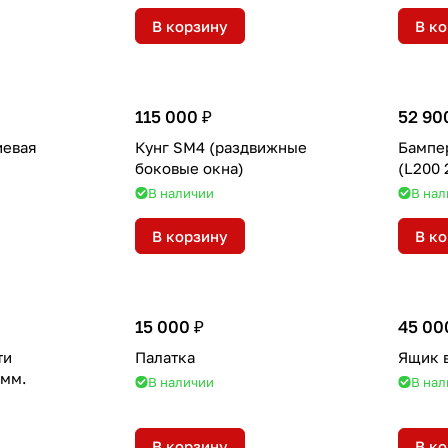
В корзину
В к
115 000 ₽
52 90
иевая
Кунг SM4 (раздвижные
Бампе
боковые окна)
(L200 
В наличии
В нал
В корзину
В к
15 000 ₽
45 00
ти
Палатка
Ящик в
ьная 76 мм.
В наличии
В нал
В корзину
В к