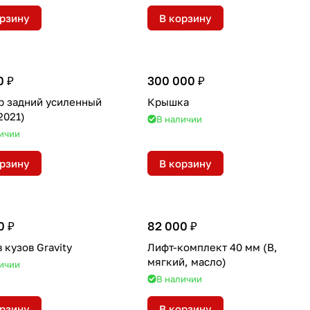
орзину
В корзину
0 ₽
300 000 ₽
р задний усиленный
Крышка
2021)
В наличии
ичии
орзину
В корзину
0 ₽
82 000 ₽
 кузов Gravity
Лифт-комплект 40 мм (B,
мягкий, масло)
ичии
В наличии
орзину
В корзину