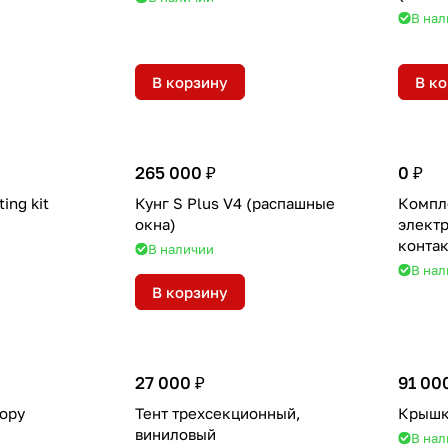
В нал
В корзину
В к
265 000 ₽
0 ₽
ing kit
Кунг S Plus V4 (распашные
Компл
окна)
элект
контак
В наличии
В нал
В корзину
27 000 ₽
91 00
nopy
Тент трехсекционный,
Крышк
виниловый
В нал