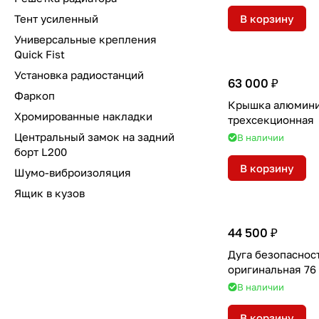
Тент усиленный
В корзину
Универсальные крепления
Quick Fist
Установка радиостанций
63 000 ₽
Фаркоп
Крышка алюмин
Хромированные накладки
трехсекционная
Центральный замок на задний
В наличии
борт L200
В корзину
Шумо-виброизоляция
Ящик в кузов
44 500 ₽
Дуга безопаснос
оригинал
В наличии
В корзину