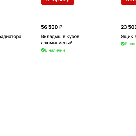
56 500 ₽
23 50
радиатора
Вкладыш в кузов
Ящик в
алюминиевый
В нал
В наличии
В корзину
В к
205 000 ₽
129 0
лесных арок
Кунг S7
Кунг S
В наличии
В нал
В корзину
В к