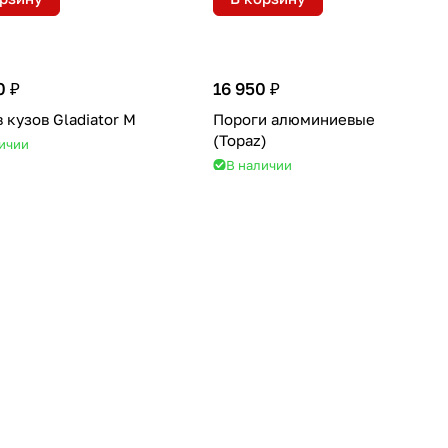
0 ₽
16 950 ₽
 кузов Gladiator M
Пороги алюминиевые
(Topaz)
ичии
В наличии
орзину
В корзину
00 ₽
18 000 ₽
0
Поворотный бокс в кузов
пикапа
ичии
В наличии
орзину
В корзину