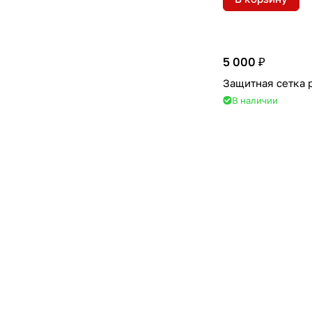
5 000 ₽
Защитная сетка 
В наличии
В корзину
25 000 ₽
Расширители ко
OE-style
В наличии
В корзину