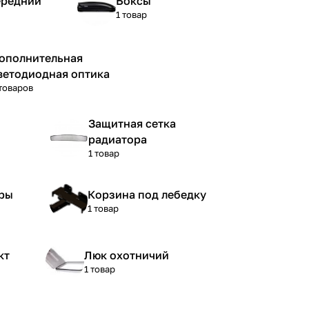
ередний
Боксы
1 товар
ополнительная
ветодиодная оптика
товаров
Защитная сетка
радиатора
1 товар
ры
Корзина под лебедку
1 товар
кт
Люк охотничий
1 товар