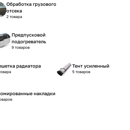
Обработка грузового
отсека
2 товара
Предпусковой
подогреватель
9 товаров
ешетка радиатора
Тент усиленный
товара
5 товаров
омированные накладки
товаров