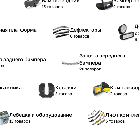
Бампер задний
Бампер п
15 товаров
9 товаров
Д
ная платформа
Дефлекторы
с
6 товаров
9 
Защита переднего
а заднего бампера
бампера
ов
20 товаров
агажника
Коврики
Компрессо
3 товара
2 товара
Лебедка и оборудование
Лифт компле
13 товаров
5 товаров