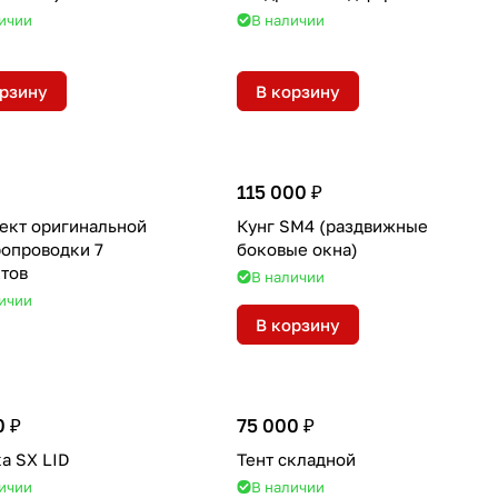
ичии
В наличии
орзину
В корзину
115 000 ₽
ект оригинальной
Кунг SM4 (раздвижные
ропроводки 7
боковые окна)
тов
В наличии
ичии
В корзину
0 ₽
75 000 ₽
а SX LID
Тент складной
ичии
В наличии