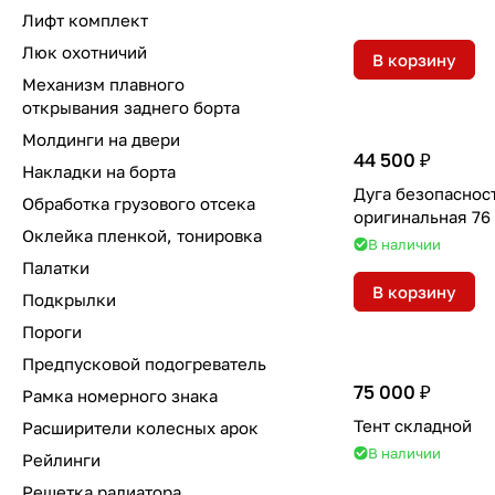
Лифт комплект
Люк охотничий
В корзину
Механизм плавного
открывания заднего борта
Молдинги на двери
44 500 ₽
Накладки на борта
Дуга безопаснос
Обработка грузового отсека
оригинал
Оклейка пленкой, тонировка
В наличии
Палатки
В корзину
Подкрылки
Пороги
Предпусковой подогреватель
75 000 ₽
Рамка номерного знака
Тент складной
Расширители колесных арок
В наличии
Рейлинги
Решетка радиатора