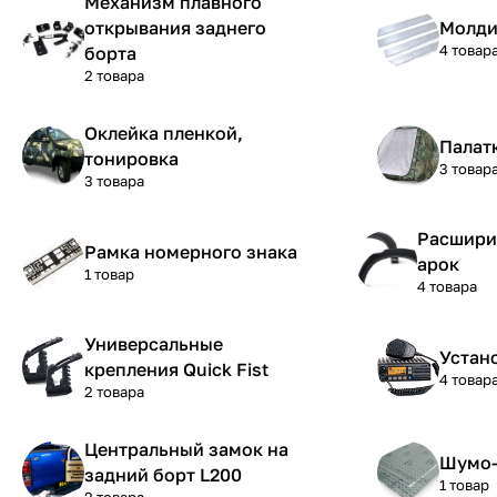
Механизм плавного
открывания заднего
Молди
4 товар
борта
2 товара
Оклейка пленкой,
Палат
тонировка
3 товар
3 товара
Расшири
Рамка номерного знака
арок
1 товар
4 товара
Универсальные
Устан
крепления Quick Fist
4 товар
2 товара
Центральный замок на
Шумо-
задний борт L200
1 товар