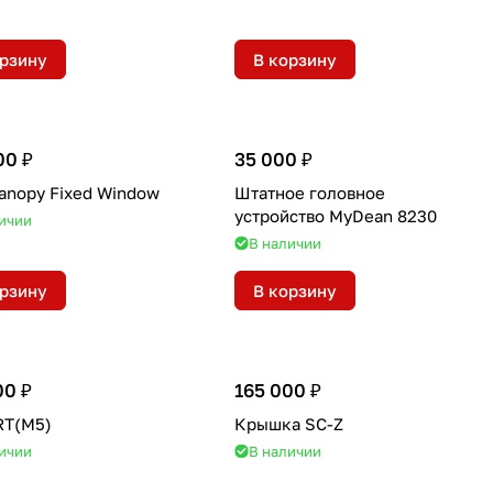
орзину
В корзину
00 ₽
35 000 ₽
anopy Fixed Window
Штатное головное
устройство MyDean 8230
ичии
В наличии
орзину
В корзину
00 ₽
165 000 ₽
RT(M5)
Крышка SC-Z
ичии
В наличии