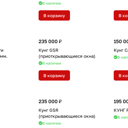
В наличии
В корзину
В к
235 000 ₽
150 0
ти
Кунг GSR
Кунг C
ьная 76 мм.
(приоткрывающиеся окна)
В нал
В наличии
В корзину
В к
235 000 ₽
195 0
Кунг GSR
КУНГ 
(приоткрывающиеся окна)
В нал
В наличии