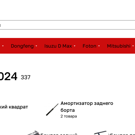
x
Dongfeng
Isuzu D Max
Foton
Mitsubishi
2024
337
Амортизатор заднего
ий квадрат
борта
2 товара