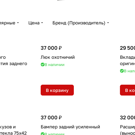
лярные
Цена
Бренд (Производитель)
37 000 ₽
29 50
ого
Люк охотничий
Вклады
ытия заднего
ориги
В наличии
В нал
В корзину
В к
37 000 ₽
32 00
кузов и
Бампер задний усиленный
Расши
стекла 75х42
(вынос
В наличии