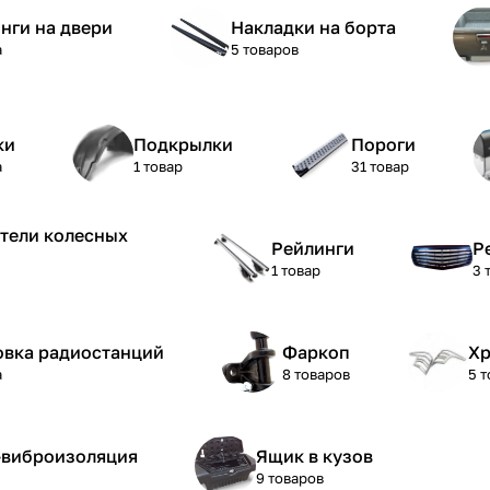
нги на двери
Накладки на борта
а
5 товаров
ки
Подкрылки
Пороги
а
1 товар
31 товар
тели колесных
Рейлинги
Р
1 товар
3 
овка радиостанций
Фаркоп
Хр
а
8 товаров
5 
виброизоляция
Ящик в кузов
9 товаров