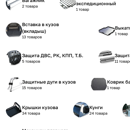
Багажник
экспедиционный
2 товара
1 товар
Вставка в кузов
Выкат
(вкладыш)
1 товар
13 товаров
Защита ДВС, РК, КПП, Т.Б.
Защит
5 товаров
11 товар
Защитные дуги в кузов
Коврик б
15 товаров
1 товар
Крышки кузова
Кунги
34 товара
24 товара