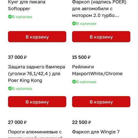
Кунг для пикапа
Фаркоп (надпись POER)
Softopper
для автомобиля с
мотором 2.0 турбо
В наличии
дизель Poer King Kong
В наличии
В корзину
В корзину
37 000 ₽
15 500 ₽
Защита заднего бампера
Рейлинги
(уголки 76,1/42,4 ) для
MaxportWhite/Chrome
Poer King Kong
В наличии
В наличии
В корзину
В корзину
27 000 ₽
22 500 ₽
Пороги алюминиевые с
Фаркоп для Wingle 7