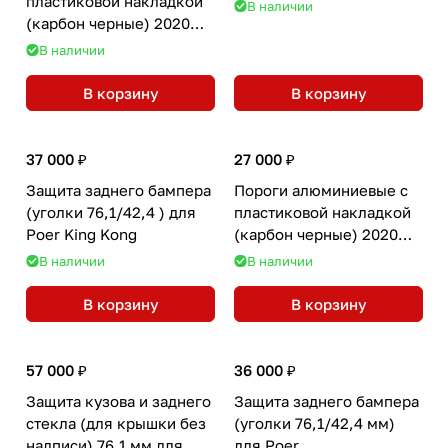
пластиковой накладкой
В наличии
(карбон черные) 2020
мм для Poer King Kong
В наличии
В корзину
В корзину
37 000 ₽
27 000 ₽
Защита заднего бампера
Пороги алюминиевые с
(уголки 76,1/42,4 ) для
пластиковой накладкой
Poer King Kong
(карбон черные) 2020
мм для Poer King Kong
В наличии
В наличии
В корзину
В корзину
57 000 ₽
36 000 ₽
Защита кузова и заднего
Защита заднего бампера
стекла (для крышки без
(уголки 76,1/42,4 мм)
надписи) 76,1 мм для
для Poer