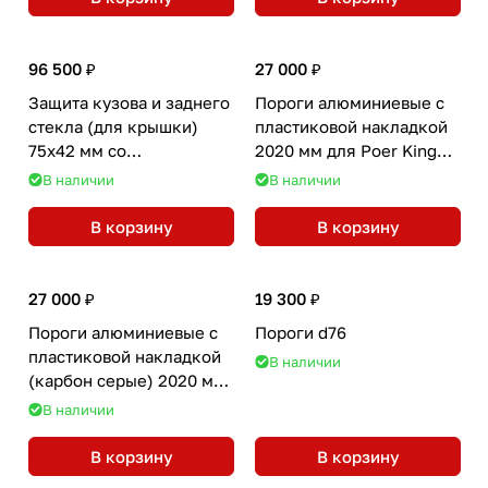
96 500 ₽
27 000 ₽
Защита кузова и заднего
Пороги алюминиевые с
стекла (для крышки)
пластиковой накладкой
75х42 мм со
2020 мм для Poer King
светодиодной фарой для
Kong
В наличии
В наличии
Poer
В корзину
В корзину
27 000 ₽
19 300 ₽
Пороги алюминиевые с
Пороги d76
пластиковой накладкой
В наличии
(карбон серые) 2020 мм
для Poer King Kong
В наличии
В корзину
В корзину