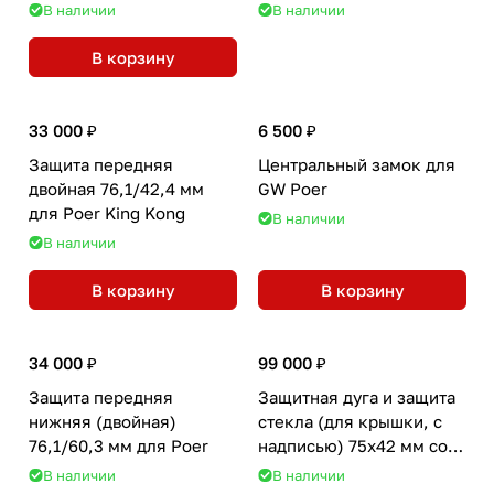
В наличии
В наличии
В корзину
33 000 ₽
6 500 ₽
Защита передняя
Центральный замок для
двойная 76,1/42,4 мм
GW Poer
для Poer King Kong
В наличии
В наличии
В корзину
В корзину
34 000 ₽
99 000 ₽
Защита передняя
Защитная дуга и защита
нижняя (двойная)
стекла (для крышки, с
76,1/60,3 мм для Poer
надписью) 75х42 мм со
светодиодной фарой
В наличии
В наличии