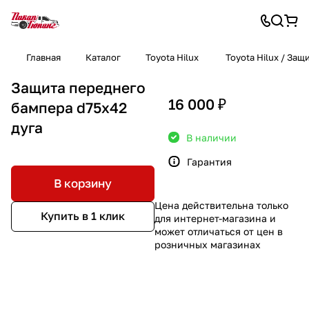
Главная
Каталог
Toyota Hilux
Toyota Hilux / За
Защита переднего
16 000 ₽
бампера d75х42
дуга
В наличии
Гарантия
В корзину
Цена действительна только
Купить в 1 клик
для интернет-магазина и
может отличаться от цен в
розничных магазинах