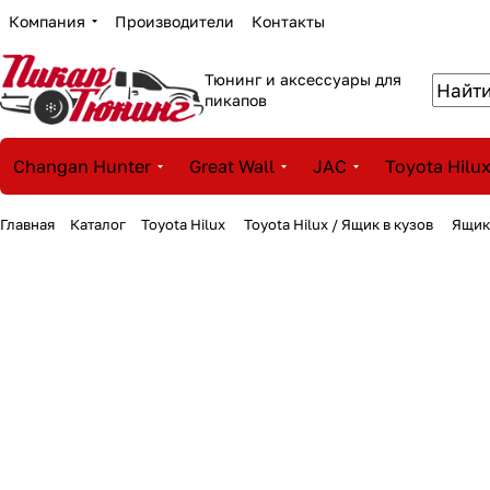
Компания
Производители
Контакты
Тюнинг и аксессуары для
пикапов
Changan Hunter
Great Wall
JAC
Toyota Hilu
Главная
Каталог
Toyota Hilux
Toyota Hilux / Ящик в кузов
Ящик