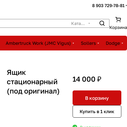
8 903 729-78-81
Каталог
Корзина
Ambertruck Work (JMC Vigus)
Sollers
Dodge
Ящик
14 000 ₽
стационарный
(под оригинал)
В корзину
Купить в 1 клик