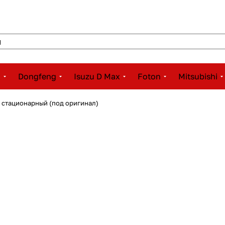
x
Dongfeng
Isuzu D Max
Foton
Mitsubishi
 стационарный (под оригинал)