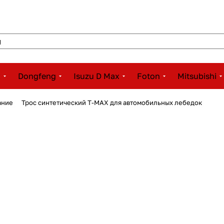
x
Dongfeng
Isuzu D Max
Foton
Mitsubishi
вание
Трос синтетический T-MAX для автомобильных лебедок