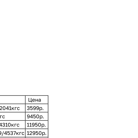
Цена
/2041кгс
3599р.
гс
9450р.
/4310кгс
11950р.
9/4537кгс
12950р.