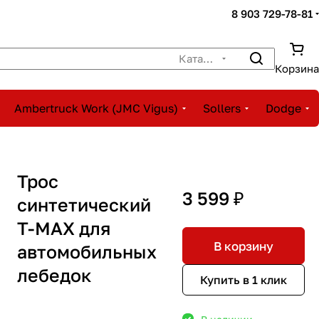
8 903 729-78-81
Каталог
Корзина
Ambertruck Work (JMC Vigus)
Sollers
Dodge
Трос
3 599 ₽
синтетический
T-MAX для
В корзину
автомобильных
лебедок
Купить в 1 клик