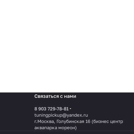
Связаться с нами
8 903 729-78-81
tuningpickup@yandex.ru
г.Москва, Голубинская 16 (бизнес центр
аквапарка мореон)