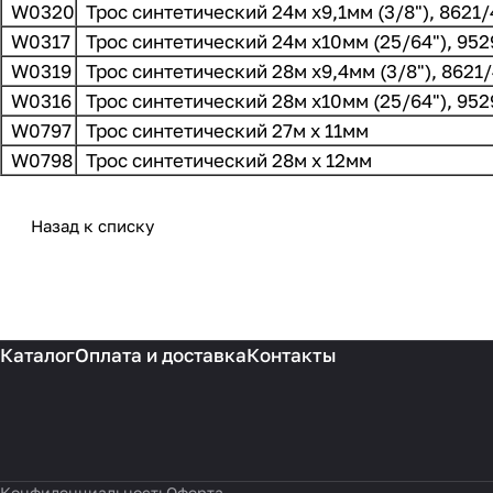
W0320
Трос синтетический 24м x9,1мм (3/8"), 8621
W0317
Трос синтетический 24м x10мм (25/64"), 952
W0319
Трос синтетический 28м x9,4мм (3/8"), 8621
W0316
Трос синтетический 28м x10мм (25/64"), 952
W0797
Трос синтетический 27м х 11мм
W0798
Трос синтетический 28м х 12мм
Назад к списку
Каталог
Оплата и доставка
Контакты
Конфиденциальность
Оферта