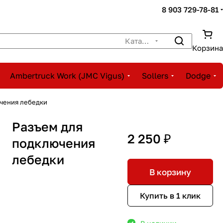
8 903 729-78-81
Каталог
Корзина
Ambertruck Work (JMC Vigus)
Sollers
Dodge
чения лебедки
Разъем для
2 250 ₽
подключения
лебедки
В корзину
Купить в 1 клик