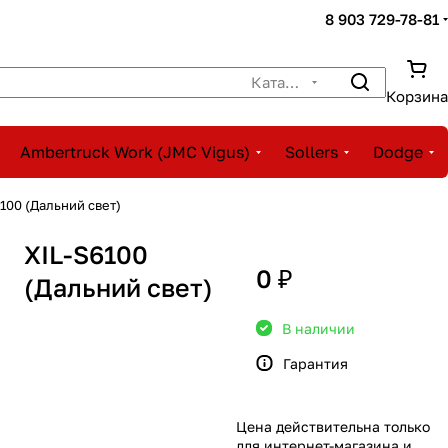
8 903 729-78-81
Каталог
Корзина
Ambertruck Work (JMC Vigus)
Sollers
Dodge
100 (Дальний свет)
XIL-S6100
0 ₽
(Дальний свет)
В наличии
Гарантия
Цена действительна только
для интернет-магазина и