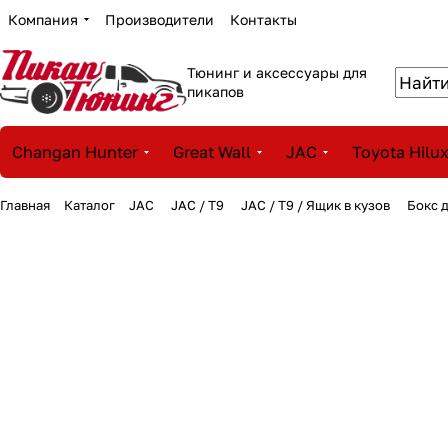
Компания
Производители
Контакты
Тюнинг и аксессуары для
пикапов
Changan Hunter
Great Wall
JAC
Toyota Hilu
Главная
Каталог
JAC
JAC / T9
JAC / T9 / Ящик в кузов
Бокс 