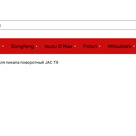
x
Dongfeng
Isuzu D Max
Foton
Mitsubishi
для пикапа поворотный JAC T9