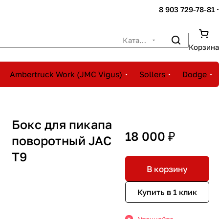
8 903 729-78-81
Каталог
Корзина
Ambertruck Work (JMC Vigus)
Sollers
Dodge
Бокс для пикапа
18 000 ₽
поворотный JAC
T9
В корзину
Купить в 1 клик