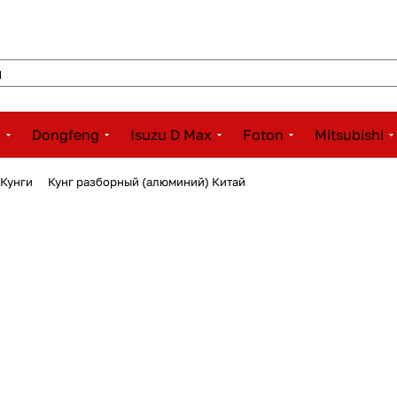
x
Dongfeng
Isuzu D Max
Foton
Mitsubishi
/ Кунги
Кунг разборный (алюминий) Китай