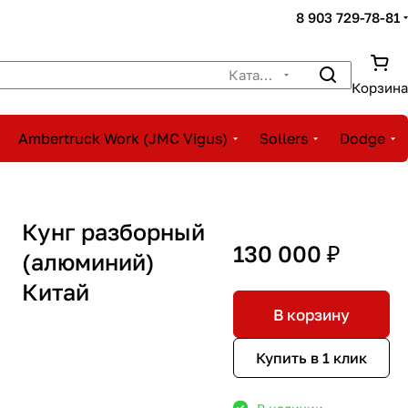
8 903 729-78-81
Каталог
Корзина
Ambertruck Work (JMC Vigus)
Sollers
Dodge
Кунг разборный
130 000 ₽
(алюминий)
Китай
В корзину
Купить в 1 клик