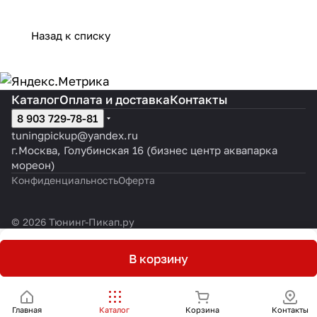
Назад к списку
Каталог
Оплата и доставка
Контакты
8 903 729-78-81
tuningpickup@yandex.ru
г.Москва, Голубинская 16 (бизнес центр аквапарка
мореон)
Конфиденциальность
Оферта
© 2026 Тюнинг-Пикап.ру
В корзину
Главная
Каталог
Корзина
Контакты