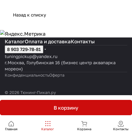
Назад к списку
Каталог
Оплата и доставка
Контакты
8 903 729-78-81
tuningpickup@yandex.ru
г.Москва, Голубинская 16 (бизнес центр аквапарка
мореон)
Конфиденциальность
Оферта
© 2026 Тюнинг-Пикап.ру
В корзину
Главная
Каталог
Корзина
Контакты