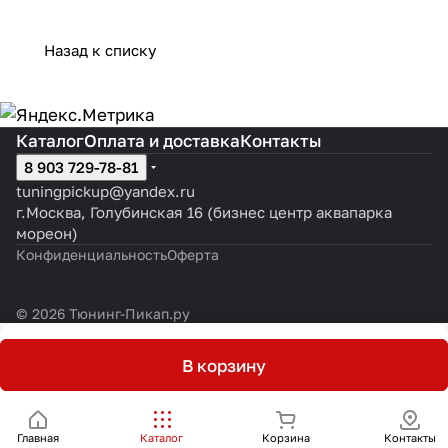
Назад к списку
Каталог
Оплата и доставка
Контакты
8 903 729-78-81
tuningpickup@yandex.ru
г.Москва, Голубинская 16 (бизнес центр аквапарка
мореон)
Конфиденциальность
Оферта
© 2026 Тюнинг-Пикап.ру
В корзину
Главная
Каталог
Корзина
Контакты