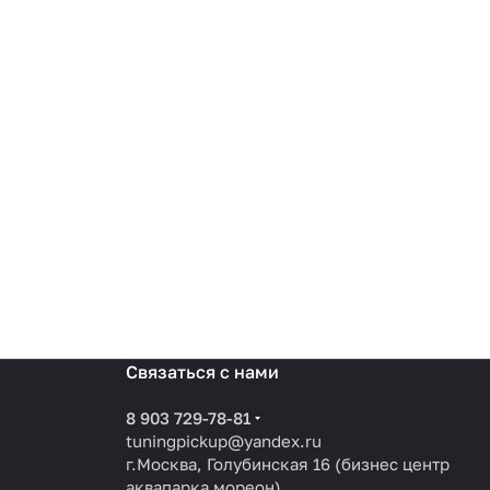
Связаться с нами
8 903 729-78-81
tuningpickup@yandex.ru
г.Москва, Голубинская 16 (бизнес центр
аквапарка мореон)