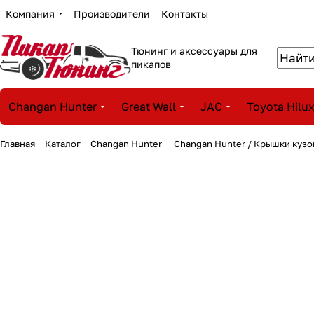
Компания
Производители
Контакты
Тюнинг и аксессуары для
пикапов
Changan Hunter
Great Wall
JAC
Toyota Hilu
Главная
Каталог
Changan Hunter
Changan Hunter / Крышки куз