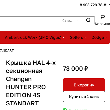
8 903 729-78-81
Каталог
Корзина
Ambertruck Work (JMC Vigus)
Sollers
Dodge
STANDART
Крышка HAL 4-х
73 000 ₽
секционная
Changan
В корзину
HUNTER PRO
EDITION 4S
Купить в 1 клик
STANDART