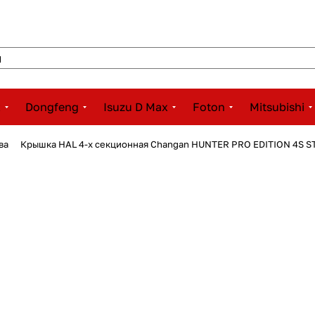
x
Dongfeng
Isuzu D Max
Foton
Mitsubishi
ова
Крышка HAL 4-х секционная Changan HUNTER PRO EDITION 4S 