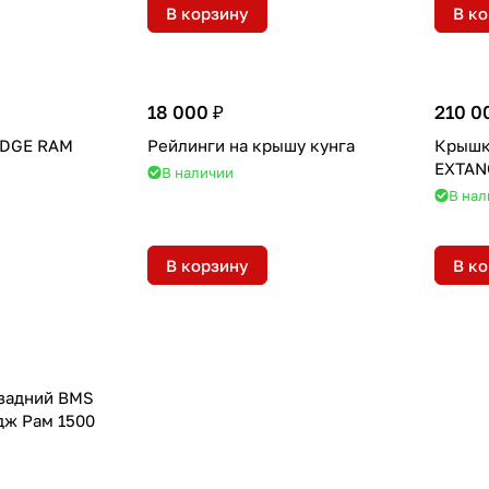
В корзину
В к
18 000 ₽
210 0
ODGE RAM
Рейлинги на крышу кунга
Крышк
EXTAN
В наличии
В нал
В корзину
В к
 задний BMS
дж Рам 1500