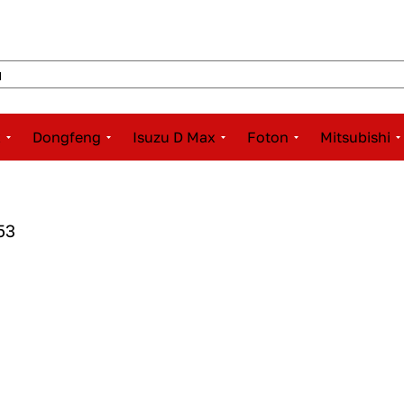
x
Dongfeng
Isuzu D Max
Foton
Mitsubishi
53