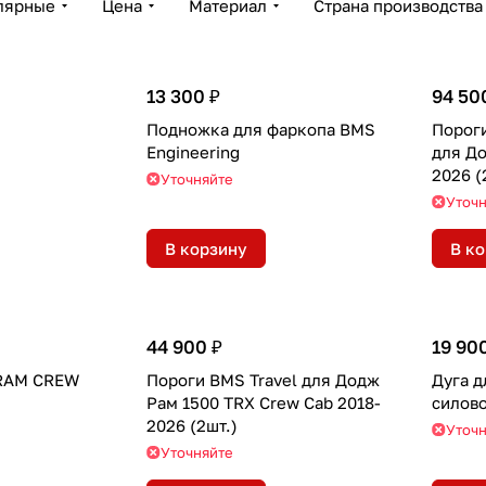
лярные
Цена
Материал
Страна производства
13 300 ₽
94 50
Подножка для фаркопа BMS
Порог
Engineering
для До
2026 (
Уточняйте
Уточ
В корзину
В к
44 900 ₽
19 90
RAM CREW
Пороги BMS Travel для Додж
Дуга д
Рам 1500 TRX Crew Cab 2018-
силов
2026 (2шт.)
Уточ
Уточняйте