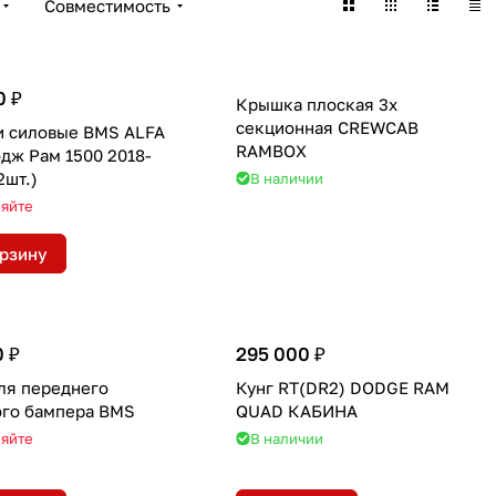
Совместимость
0 ₽
Крышка плоская 3х
секционная CREWCAB
и силовые BMS ALFA
RAMBOX
дж Рам 1500 2018-
2шт.)
В наличии
няйте
орзину
0 ₽
295 000 ₽
ля переднего
Кунг RT(DR2) DODGE RAM
ого бампера BMS
QUAD КАБИНА
няйте
В наличии